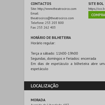
CONTACTOS
SITE BOL
Site:
http://www.theatrocirco.com
https://ccc.b
Email:
COMPRA
theatrocirco@theatrocirco.com
Telefone:
253 203 800
Fax:
253 262 403
HORÁRIO DE BILHETEIRA
Horário regular:
Terça a sábado: 11h00-19h00
Segundas, domingos e feriados: encerrada
Em dias de espetáculo a bilheteira abre um
espetáculo
LOCALIZAÇÃO
MORADA
Avenida da Liberdade, 697
