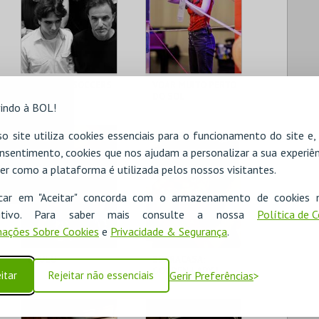
SENSIBLE SOCCERS
VOAR MUITO PERTO
DO SOL
indo à BOL!
THEATRO CIRCO
THEATRO CIRCO
o site utiliza cookies essenciais para o funcionamento do site e
nsentimento, cookies que nos ajudam a personalizar a sua experiên
er como a plataforma é utilizada pelos nossos visitantes.
MAIS INFO
MAIS INFO
icar em "Aceitar" concorda com o armazenamento de cookies 
COMPRAR
COMPRAR
ositivo. Para saber mais consulte a nossa
Política de 
ações Sobre Cookies
e
Privacidade & Segurança
.
ÚLULU
SUPRACASA:
GOLDEN LADY |
itar
Rejeitar não essenciais
Gerir Preferências
MERCEDES
QUIJADA
THEATRO CIRCO
THEATRO CIRCO