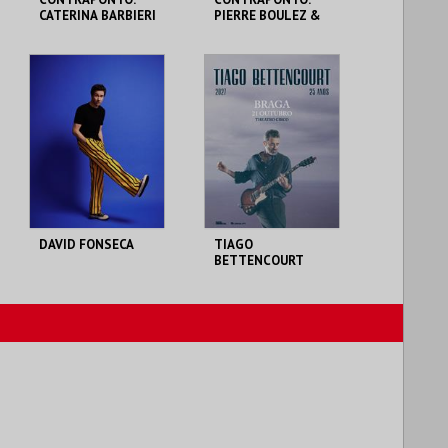
CATERINA BARBIERI
PIERRE BOULEZ &
& ELIANE RADIGUE
FRANK ZAPPA POR
POR ONCEIM
REMIX ENSEMBLE
THEATRO CIRCO
THEATRO CIRCO
MAIS INFO
MAIS INFO
COMPRAR
COMPRAR
DAVID FONSECA
TIAGO
BETTENCOURT
(TRIO)
THEATRO CIRCO
THEATRO CIRCO
MAIS INFO
MAIS INFO
COMPRAR
COMPRAR