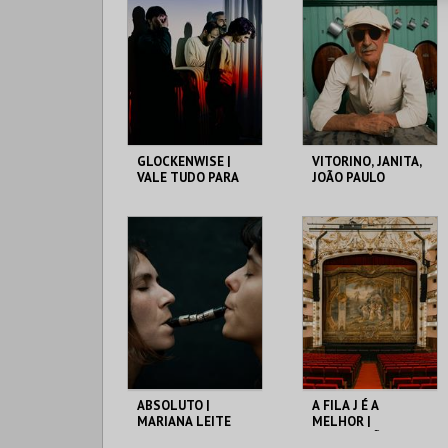
MAIS INFO
MAIS INFO
COMPRAR
COMPRAR
GLOCKENWISE |
VITORINO, JANITA,
VALE TUDO PARA
JOÃO PAULO
CHEGAR A ALGUM
ESTEVES DA SILVA
LADO
THEATRO CIRCO
THEATRO CIRCO
MAIS INFO
MAIS INFO
COMPRAR
COMPRAR
ABSOLUTO |
A FILA J É A
MARIANA LEITE
MELHOR |
SOARES
CELEBRAÇÃO 20