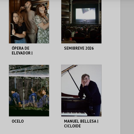
MAIS INFO
MAIS INFO
COMPRAR
COMPRAR
ÓPERA DE
SEMIBREVE 2026
ELEVADOR |
SINFONIETTA DE
BRAGA
THEATRO CIRCO
THEATRO CIRCO
MAIS INFO
MAIS INFO
COMPRAR
COMPRAR
OCELO
MANUEL BELLESA |
CICLOIDE