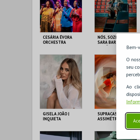
CESÁRIA ÉVORA
NÓS, SOZINHAS |
ORCHESTRA
SARA BARROS
Bem-v
LEITÃO
THEATRO CIRCO
THEATRO CIRCO
O noss
seu co
perceb
MAIS INFO
MAIS INFO
Ao cl
COMPRAR
disp
Inform
GISELA JOÃO |
SUPRACASA:
INQUIETA
ASSIMÉTRICO |
Ace
BEATRIZ VALENTIM
THEATRO CIRCO
THEATRO CIRCO