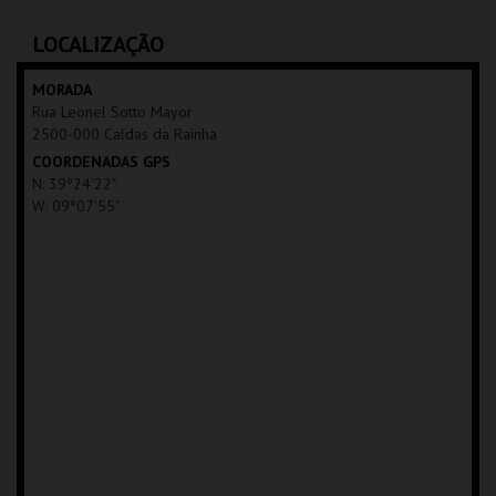
C.CULTURAL CALDAS
C.CULTURAL CALDAS
RAINHA
RAINHA
LOCALIZAÇÃO
MAIS INFO
MAIS INFO
MORADA
Rua Leonel Sotto Mayor
COMPRAR
COMPRAR
2500-000 Caldas da Rainha
COORDENADAS GPS
N: 39º24'22"
W: 09º07'55"