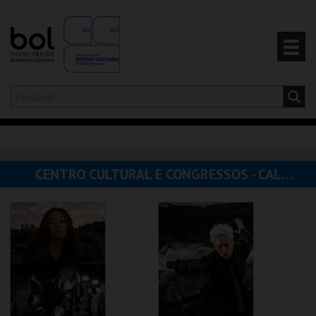
Olá,
iniciar sessão
PT
0
CARRINHO
CENTRO CULTURAL E CONGRESSOS - CALDAS DA RAINHA
EVENTOS
CARTÕES
PRODUTOS