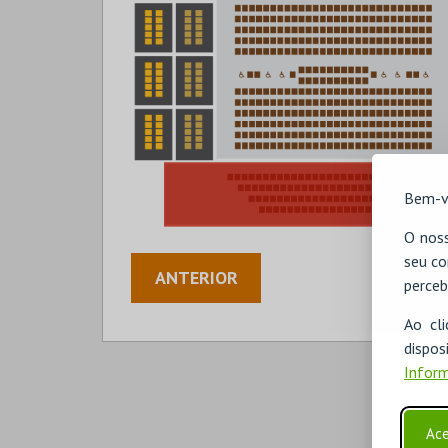
Bem-v
O noss
seu co
ANTERIOR
perceb
Ao cl
disp
Inform
Ace