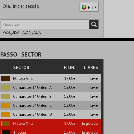
Olá,
iniciar sessão
PT
PESQUISA:
AVANÇADA
DISTRITO
PASSO
- SECTOR
SALA
SECTOR
P. UN.
LIVRES
Plateia A ‑ L
17,00€
Livre
Camarotes 1ª Ordem A
15,00€
Livre
Camarotes 1ª Ordem B
15,00€
Livre
Camarotes 2ª Ordem C
15,00€
Livre
Camarotes 2ª Ordem D
15,00€
Livre
Plateia X ‑ Z
17,00€
Esgotado
Tribuna
15,00€
Esgotado