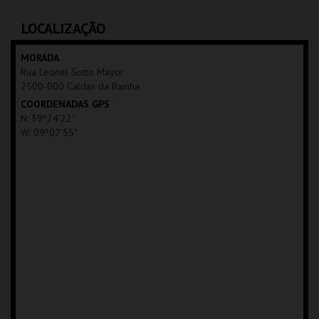
C.CULTURAL CALDAS
C.CULTURAL CALDAS
RAINHA
RAINHA
LOCALIZAÇÃO
MAIS INFO
MAIS INFO
MORADA
Rua Leonel Sotto Mayor
COMPRAR
COMPRAR
2500-000 Caldas da Rainha
COORDENADAS GPS
N: 39º24'22"
W: 09º07'55"