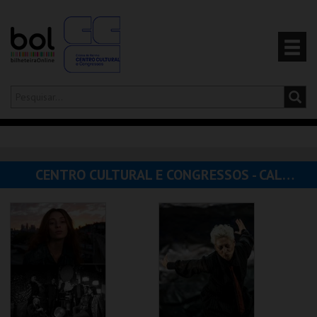
Olá,
iniciar sessão
PT
0
CARRINHO
CENTRO CULTURAL E CONGRESSOS - CALDAS DA RAINHA
EVENTOS
CARTÕES
PRODUTOS