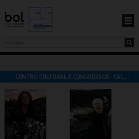
Olá,
iniciar sessão
PT
0
CARRINHO
CENTRO CULTURAL E CONGRESSOS - CALDAS DA RAINHA
EVENTOS
CARTÕES
PRODUTOS