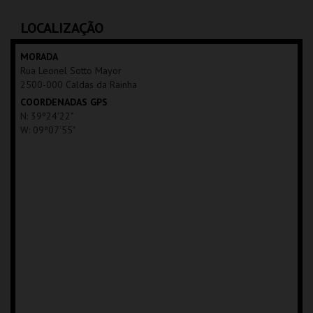
C.CULTURAL CALDAS
C.CULTURAL CALDAS
RAINHA
RAINHA
LOCALIZAÇÃO
MAIS INFO
MAIS INFO
MORADA
Rua Leonel Sotto Mayor
COMPRAR
COMPRAR
2500-000 Caldas da Rainha
COORDENADAS GPS
N: 39º24'22"
W: 09º07'55"