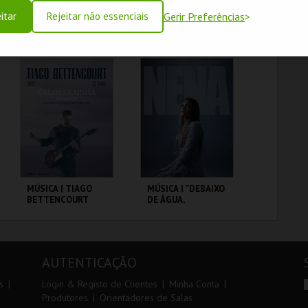
itar
Rejeitar não essenciais
Gerir Preferências
DIAS DO JAZZ`26 |
MÚSICA | OS
HENRI TEXIER
QUATRO E MEIA |
QUARTET
TOUR INTERIOR
C.CULTURAL CALDAS
C.CULTURAL CALDAS
RAINHA
RAINHA
MAIS INFO
MAIS INFO
COMPRAR
MÚSICA | TIAGO
MÚSICA | "DEBAIXO
BETTENCOURT
DE ÁGUA,
CONTIGO" _ NENA
C.CULTURAL CALDAS
C.CULTURAL CALDAS
RAINHA
RAINHA
AUTENTICAÇÃO
MAIS INFO
MAIS INFO
s
Login & Registo de Clientes
Minha Conta
Produtores
Orientadores de Salas
COMPRAR
COMPRAR