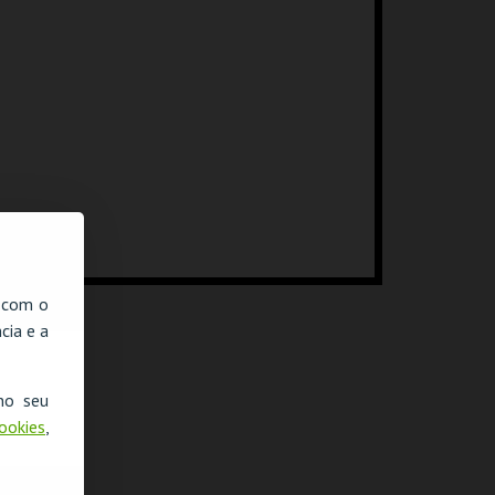
, com o
cia e a
no seu
Cookies
,