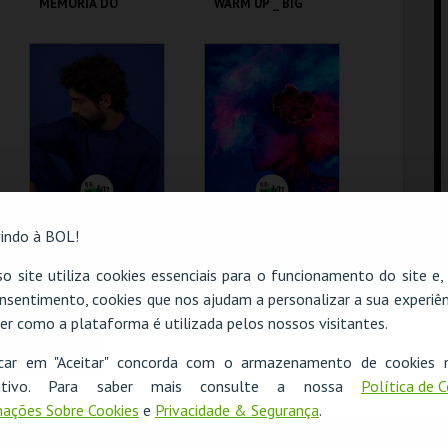
MEMÓRIA DO
WARM UP _ BIG
CHEIRO DAS
DADDY WILSON (
COISAS, DE
EUA / DE)
ANTÓNIO FERREIRA
C.CULTURAL CALDAS
C.CULTURAL CALDAS
RAINHA
RAINHA
MAIS INFO
MAIS INFO
COMPRAR
COMPRAR
DIAS DO JAZZ `26 | "
DIAS DO JAZZ`26 |
indo à BOL!
PEDRO MELO
MARIA JOÃO
ALVES` OMNIAE
"ABUNDÂNCIA "
o site utiliza cookies essenciais para o funcionamento do site e
LARGE ENSEMBLE"
nsentimento, cookies que nos ajudam a personalizar a sua experiên
C.CULTURAL CALDAS
C.CULTURAL CALDAS
ESGOTADO
RAINHA
RAINHA
er como a plataforma é utilizada pelos nossos visitantes.
O evento escolhido não está disponível
MAIS INFO
MAIS INFO
icar em "Aceitar" concorda com o armazenamento de cookies 
OK
ositivo. Para saber mais consulte a nossa
Política de 
COMPRAR
COMPRAR
ações Sobre Cookies
e
Privacidade & Segurança
.