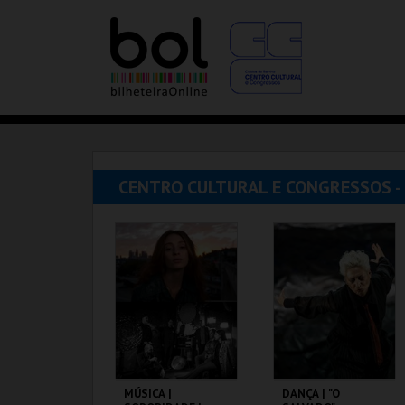
CENTRO CULTURAL E CONGRESSOS -
MÚSICA |
DANÇA | "O