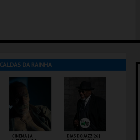
 CALDAS DA RAINHA
CINEMA | A
DIAS DO JAZZ`26 |