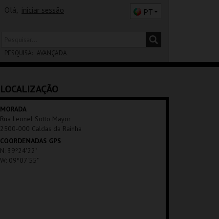
Olá,
iniciar sessão
PT
PESQUISA:
AVANÇADA
DISTRITO
LOCALIZAÇÃO
SALA
MORADA
Rua Leonel Sotto Mayor
2500-000 Caldas da Rainha
COORDENADAS GPS
N: 39º24'22"
W: 09º07'55"