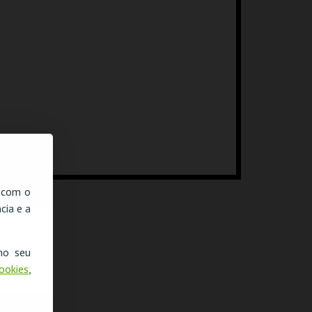
, com o
cia e a
no seu
Cookies
,