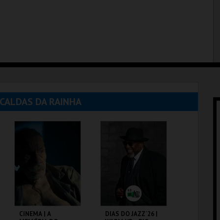
 CALDAS DA RAINHA
CINEMA | A
DIAS DO JAZZ`26 |