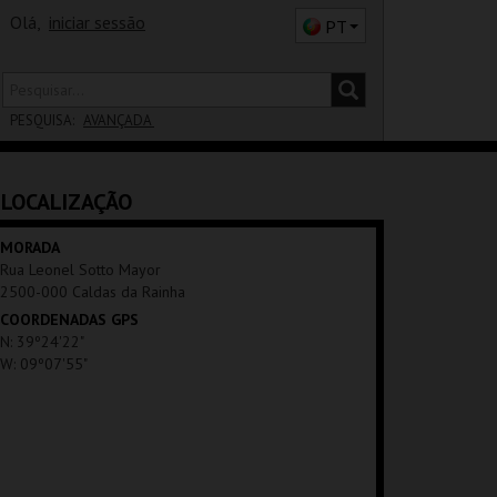
Olá,
iniciar sessão
PT
PESQUISA:
AVANÇADA
DISTRITO
LOCALIZAÇÃO
SALA
MORADA
Rua Leonel Sotto Mayor
2500-000 Caldas da Rainha
COORDENADAS GPS
N: 39º24'22"
W: 09º07'55"