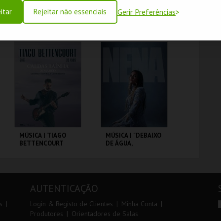
itar
Rejeitar não essenciais
Gerir Preferências
DIAS DO JAZZ`26 |
MÚSICA | OS
HENRI TEXIER
QUATRO E MEIA |
QUARTET
TOUR INTERIOR
C.CULTURAL CALDAS
C.CULTURAL CALDAS
RAINHA
RAINHA
MAIS INFO
MAIS INFO
COMPRAR
MÚSICA | TIAGO
MÚSICA | "DEBAIXO
BETTENCOURT
DE ÁGUA,
CONTIGO" _ NENA
C.CULTURAL CALDAS
C.CULTURAL CALDAS
RAINHA
RAINHA
AUTENTICAÇÃO
MAIS INFO
MAIS INFO
s
Login & Registo de Clientes
Minha Conta
Produtores
Orientadores de Salas
COMPRAR
COMPRAR