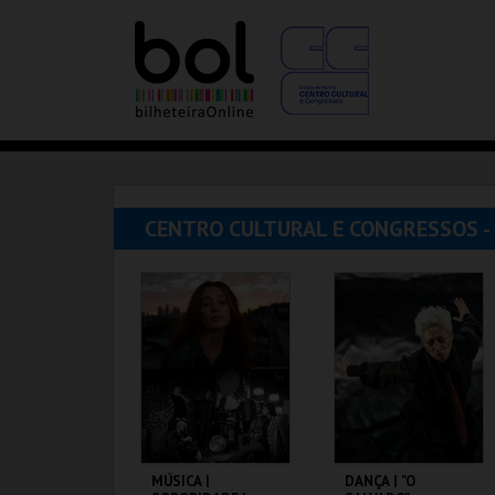
CENTRO CULTURAL E CONGRESSOS -
MÚSICA |
DANÇA | "O