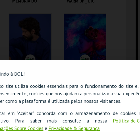
MEMÓRIA DO
WARM UP _ BIG
CHEIRO DAS
DADDY WILSON (
COISAS, DE
EUA / DE)
ANTÓNIO FERREIRA
C.CULTURAL CALDAS
C.CULTURAL CALDAS
RAINHA
RAINHA
MAIS INFO
MAIS INFO
COMPRAR
COMPRAR
DIAS DO JAZZ `26 | "
DIAS DO JAZZ`26 |
indo à BOL!
PEDRO MELO
MARIA JOÃO
ALVES` OMNIAE
"ABUNDÂNCIA "
o site utiliza cookies essenciais para o funcionamento do site e
LARGE ENSEMBLE"
nsentimento, cookies que nos ajudam a personalizar a sua experiên
C.CULTURAL CALDAS
C.CULTURAL CALDAS
ESGOTADO
RAINHA
RAINHA
er como a plataforma é utilizada pelos nossos visitantes.
O evento escolhido não está disponível
MAIS INFO
MAIS INFO
icar em "Aceitar" concorda com o armazenamento de cookies 
OK
ositivo. Para saber mais consulte a nossa
Política de 
COMPRAR
COMPRAR
ações Sobre Cookies
e
Privacidade & Segurança
.