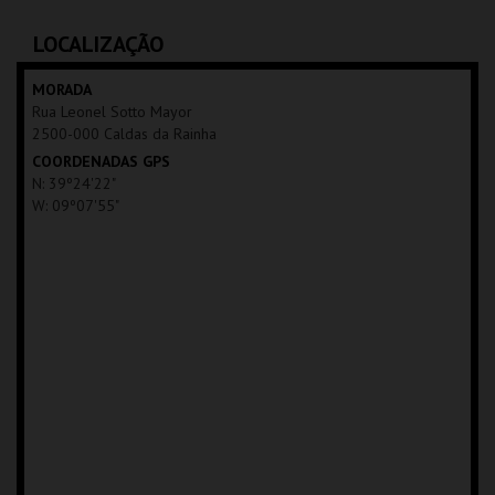
C.CULTURAL CALDAS
C.CULTURAL CALDAS
RAINHA
RAINHA
LOCALIZAÇÃO
MAIS INFO
MAIS INFO
MORADA
Rua Leonel Sotto Mayor
COMPRAR
COMPRAR
2500-000 Caldas da Rainha
COORDENADAS GPS
N: 39º24'22"
W: 09º07'55"