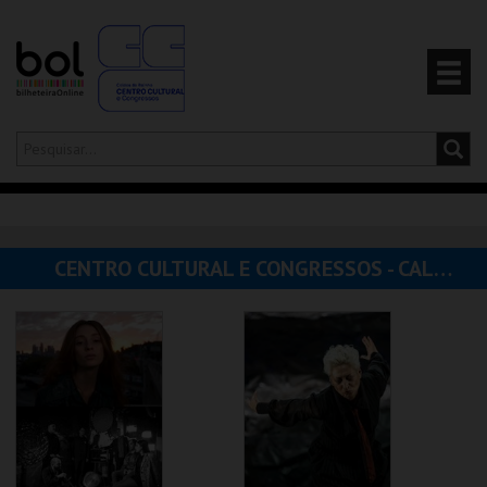
Olá,
iniciar sessão
PT
0
CARRINHO
CENTRO CULTURAL E CONGRESSOS - CALDAS DA RAINHA
EVENTOS
CARTÕES
PRODUTOS