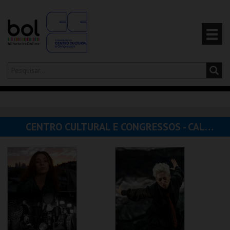
Olá,
iniciar sessão
PT
0
CARRINHO
CENTRO CULTURAL E CONGRESSOS - CALDAS DA RAINHA
EVENTOS
CARTÕES
PRODUTOS