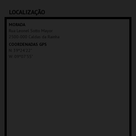
C.CULTURAL CALDAS
C.CULTURAL CALDAS
RAINHA
RAINHA
LOCALIZAÇÃO
MAIS INFO
MAIS INFO
MORADA
Rua Leonel Sotto Mayor
COMPRAR
COMPRAR
2500-000 Caldas da Rainha
COORDENADAS GPS
N: 39º24'22"
W: 09º07'55"