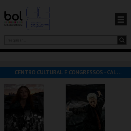
Olá,
iniciar sessão
PT
0
CARRINHO
CENTRO CULTURAL E CONGRESSOS - CALDAS DA RAINHA
EVENTOS
CARTÕES
PRODUTOS