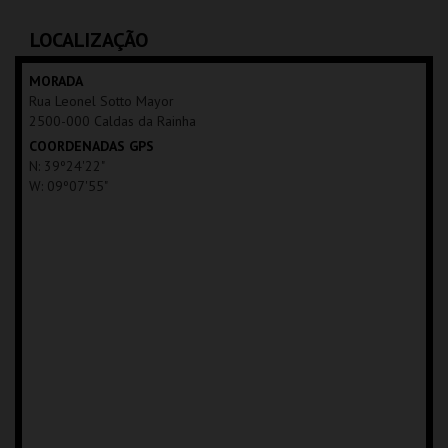
C.CULTURAL CALDAS
C.CULTURAL CALDAS
RAINHA
RAINHA
LOCALIZAÇÃO
MAIS INFO
MAIS INFO
MORADA
Rua Leonel Sotto Mayor
COMPRAR
COMPRAR
2500-000 Caldas da Rainha
COORDENADAS GPS
N: 39º24'22"
W: 09º07'55"